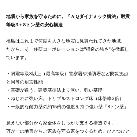
地震から家族を守るために。『ＡＱダイナミック構法』耐震
等級3＋8トン壁の安心構造
福島はこれまで何度も大きな地震に見舞われてきた地域。
だからこそ、住研コーポレーションは"構造の強さ"を徹底し
ています。
・耐震等級3以上（最高等級）警察署や消防署など防災拠点
と同等の耐震性能
・基礎が違う。建築基準法より厚い、強い基礎
・ねじれに強い床。トリプルストロング床（床倍率3倍）
・一般的な耐力壁の約15倍の強度を持つ強い壁「8トン壁」
見えない部分から家全体をしっかり支える構造です。
万が一の地震からご家族を守る家をつくるため、ひとつひと